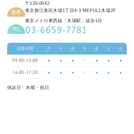
〒135-0042
東京都江東区木場1丁目4-3 MEFULL木場2F
住所
東京メトロ東西線「木場駅」徒歩1分
03-6659-7781
TEL
診療時間
月
火
水
木
金
土
日
●
●
●
/
●
●
●
09:00-13:00
●
●
●
/
●
●
●
14:00-17:30
休診日：木曜・祝日