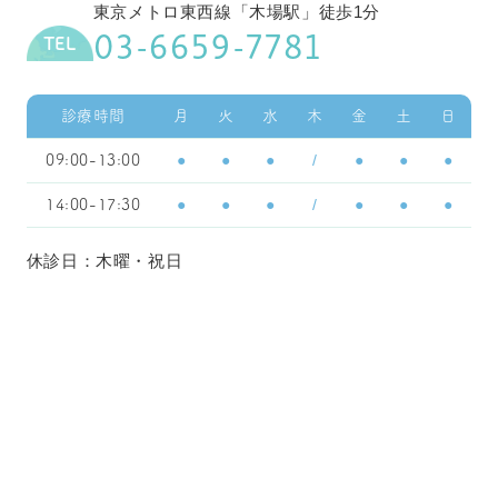
東京メトロ東西線「木場駅」徒歩1分
03-6659-7781
TEL
診療時間
月
火
水
木
金
土
日
●
●
●
/
●
●
●
09:00-13:00
●
●
●
/
●
●
●
14:00-17:30
休診日：木曜・祝日