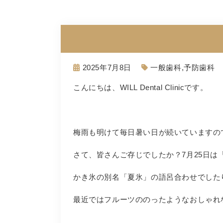
2025年7月8日
一般歯科
,
予防歯科
こんにちは、
WILL Dental Clinic
です。
梅雨も明けて毎日暑い日が続いていますの
さて、皆さんご存じでしたか？
7
月
25
日は
かき氷の別名「夏氷」の語呂合わせでした
最近ではフルーツののったようなおしゃれ