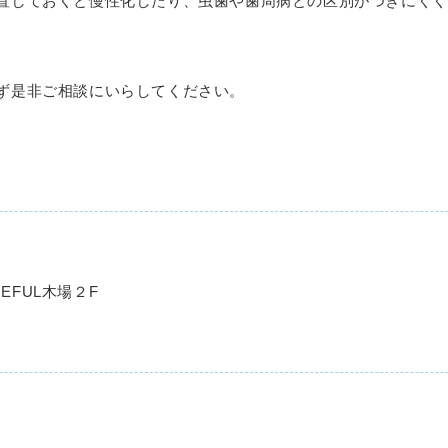
置しておくと慢性化したり、虫歯や歯周病との区別がつきにくく
ず是非ご相談にいらしてください。
MEFUL
木場２
F