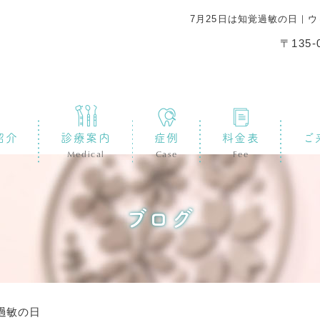
7月25日は知覚過敏の日｜
〒135
紹介
診療案内
症例
料金表
ご
Medical
Case
Fee
ブログ
覚過敏の日