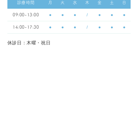
診療時間
月
火
水
木
金
土
日
●
●
●
/
●
●
●
09:00-13:00
●
●
●
/
●
●
●
14:00-17:30
休診日：木曜・祝日