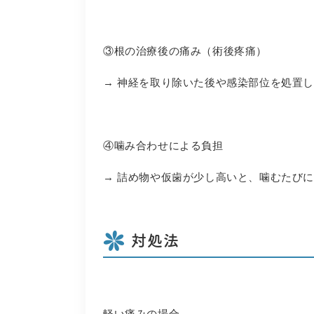
③根の治療後の痛み（術後疼痛）
→ 神経を取り除いた後や感染部位を処置
④噛み合わせによる負担
→ 詰め物や仮歯が少し高いと、噛むたび
対処法
軽い痛みの場合