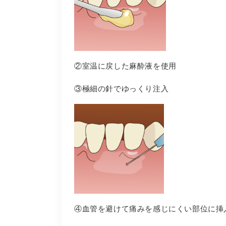
②室温に戻した麻酔液を使用
③極細の針でゆっくり注入
④血管を避けて痛みを感じにくい部位に挿