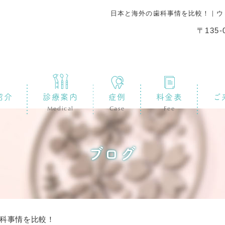
日本と海外の歯科事情を比較！｜ウ
〒135
紹介
診療案内
症例
料金表
ご
Medical
Case
Fee
ブログ
科事情を比較！