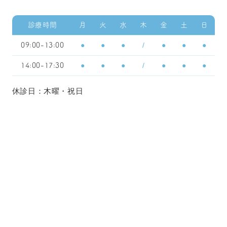
診療時間
月
火
水
木
金
土
日
●
●
●
/
●
●
●
09:00-13:00
●
●
●
/
●
●
●
14:00-17:30
休診日：木曜・祝日