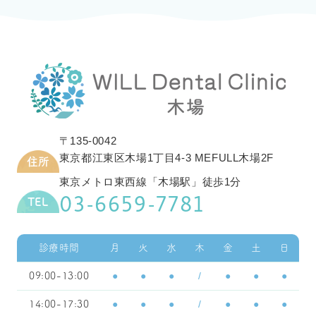
〒135-0042
東京都江東区木場1丁目4-3 MEFULL木場2F
住所
東京メトロ東西線「木場駅」徒歩1分
03-6659-7781
TEL
診療時間
月
火
水
木
金
土
日
●
●
●
/
●
●
●
09:00-13:00
●
●
●
/
●
●
●
14:00-17:30